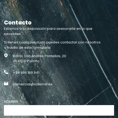
ES
EN
Contacto
Estamos a tu disposición para asesorarte en lo que
necesites.
Si tienes cualquier duda puedes contactar con nosotros
a través de este formulario.
Barrio San Andrés Pontellas, 20
36412 O Porriño
+34 986 169 941
comercial@solemsl.es
NOMBRE