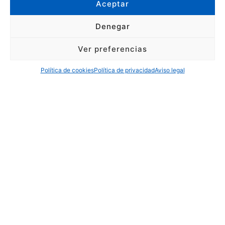
Aceptar
Denegar
Ver preferencias
Política de cookies
Política de privacidad
Aviso legal
Desarrollo integral
de instalaciones
eléctricas para el
sector naval
Actuamos en todas las fases del proyecto. Desde la
ingeniería básica,
revisándola y participando junto al equipo técnico del
cliente o
armador para su total definición, hasta la puesta en
marcha de toda la
instalación, apoyo técnico para el encendido de los
equipos, y